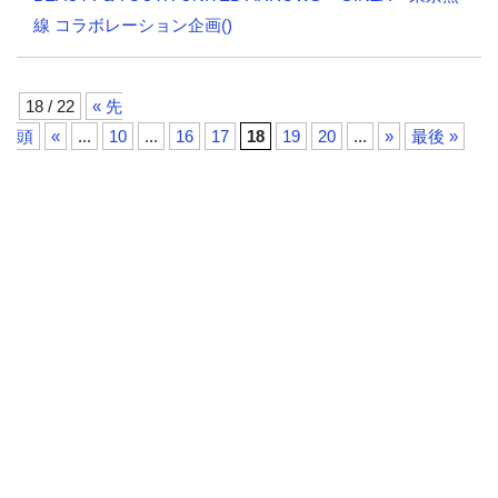
線 コラボレーション企画()
18 / 22
« 先
頭
«
...
10
...
16
17
18
19
20
...
»
最後 »