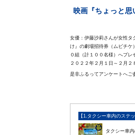
映画『ちょっと思
女優：伊藤沙莉さんが女性タ
け』の劇場招待券（ムビチケ
０組（計１００名様）へプレ
２０２２年２月１日～２月２
是非ふるってアンケートへご
【1.タクシー車内のステ
タクシー車内