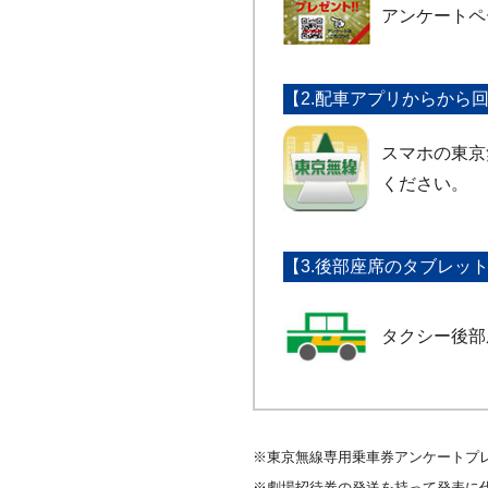
アンケートペ
【2.配車アプリからから
スマホの東京
ください。
【3.後部座席のタブレッ
タクシー後部
※東京無線専用乗車券アンケートプ
※劇場招待券の発送を持って発表に