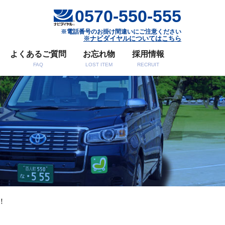
0570-550-555
※電話番号のお掛け間違いにご注意ください
※ナビダイヤルについてはこちら
よくあるご質問
お忘れ物
採用情報
FAQ
LOST ITEM
RECRUIT
！