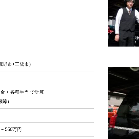
蔵野市+三鷹市）
金 + 各種手当 で計算
保障）
～550万円