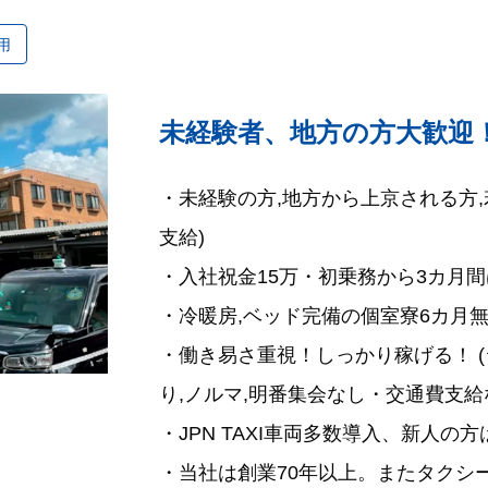
用
未経験者、地方の方大歓迎！最
・未経験の方,地方から上京される方
支給)
・入社祝金15万・初乗務から3カ月間
・冷暖房,ベッド完備の個室寮6カ月
・働き易さ重視！しっかり稼げる！ 
り,ノルマ,明番集会なし・交通費支給
・JPN TAXI車両多数導入、新人の方
・当社は創業70年以上。またタクシ