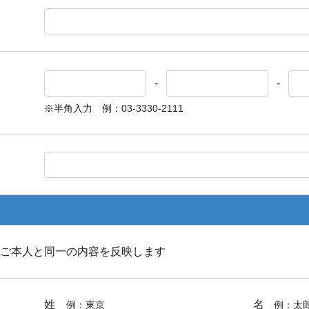
-
-
※半角入力 例：03-3330-2111
ご本人と同一の内容を反映します
姓
名
例：東京
例：太