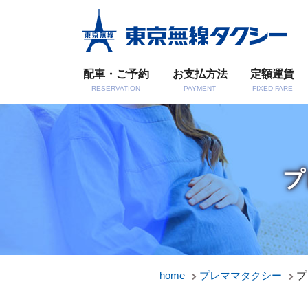
配車・ご予約
お支払方法
定額運賃
RESERVATION
PAYMENT
FIXED FARE
プ
home
プレママタクシー
プ